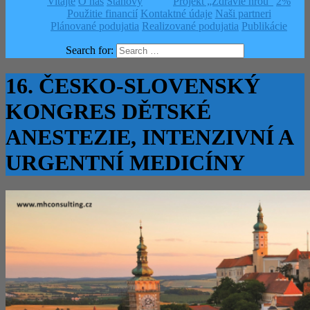
Vitajte
O nás
Stanovy
Projekt „Zdravie hrou“
2%
Použitie financií
Kontaktné údaje
Naši partneri
Plánované podujatia
Realizované podujatia
Publikácie
Search for:
16. ČESKO-SLOVENSKÝ
KONGRES DĚTSKÉ
ANESTEZIE, INTENZIVNÍ A
URGENTNÍ MEDICÍNY