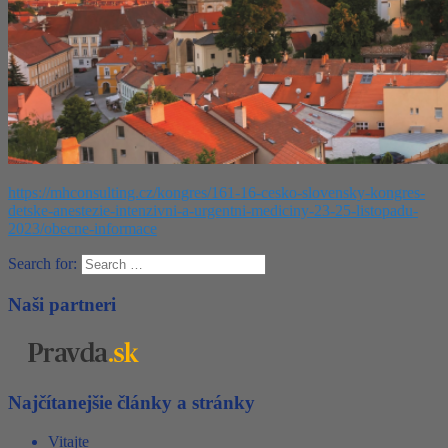
https://mhconsulting.cz/kongres/161-16-cesko-slovensky-kongres-
detske-anestezie-intenzivni-a-urgentni-mediciny-23-25-listopadu-
2023/obecne-informace
Search for:
Naši partneri
Najčítanejšie články a stránky
Vitajte