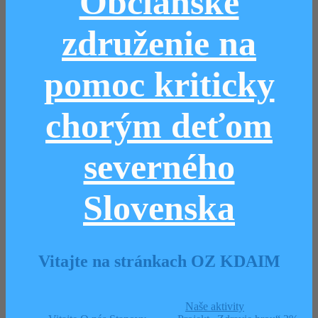
Občianske
združenie na
pomoc kriticky
chorým deťom
severného
Slovenska
Vitajte na stránkach OZ KDAIM
Naše aktivity