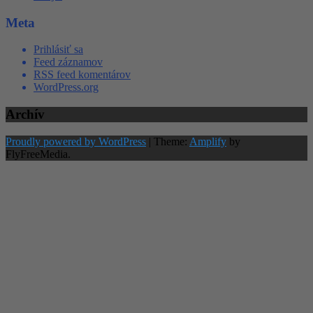
Meta
Prihlásiť sa
Feed záznamov
RSS feed komentárov
WordPress.org
Archív
Proudly powered by WordPress
|
Theme:
Amplify
by
FlyFreeMedia.