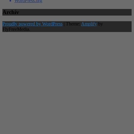
WordPress.org
Archív
Proudly powered by WordPress
|
Theme:
Amplify
by
FlyFreeMedia.