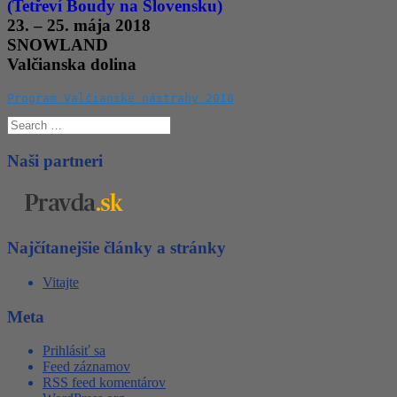
(Tetřeví Boudy na Slovensku)
23. – 25. mája 2018
SNOWLAND
Valčianska dolina
Program Valčianske nástrahy 2018
Search
for:
Naši partneri
Najčítanejšie články a stránky
Vitajte
Meta
Prihlásiť sa
Feed záznamov
RSS feed komentárov