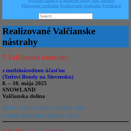
Použitie financií
Kontaktné údaje
Naši partneri
Plánované podujatia
Realizované podujatia
Publikácie
Search
for:
Realizované Valčianske
nástrahy
7.Valčianske nástrahy
s medzinárodnou účasťou
(Tetřeví Boudy na Slovensku)
8. – 10. mája 2025
SNOWLAND
Valčianska dolina
Bulletin 1 Valčianske nástrahy 2025
Program Valčianske nástrahy 2025