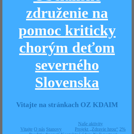
združenie na
pomoc kriticky
chorým deťom
severného
Slovenska
Vitajte na stránkach OZ KDAIM
Naše aktivity
Vitajte
O nás
Stanovy
Projekt „Zdravie hrou“
2%