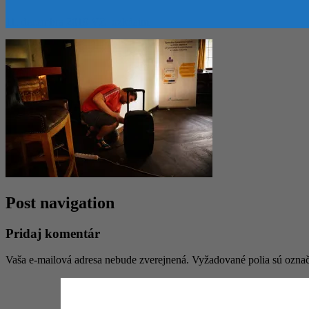
11. decembra 2019
VZ_ozkdaim
Post navigation
Pridaj komentár
Vaša e-mailová adresa nebude zverejnená.
Vyžadované polia sú ozna