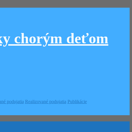
cky chorým deťom
né podujatia
Realizované podujatia
Publikácie