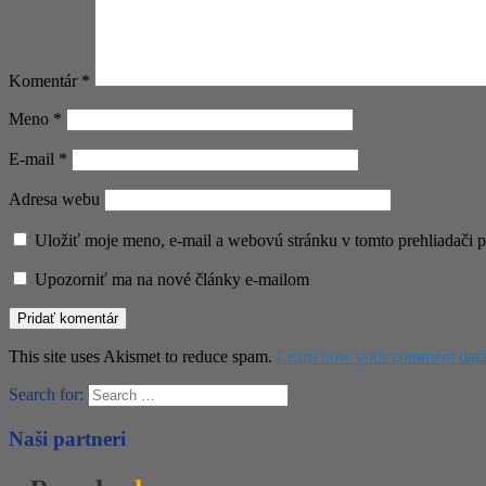
Komentár
*
Meno
*
E-mail
*
Adresa webu
Uložiť moje meno, e-mail a webovú stránku v tomto prehliadači 
Upozorniť ma na nové články e-mailom
This site uses Akismet to reduce spam.
Learn how your comment data 
Search for:
Naši partneri